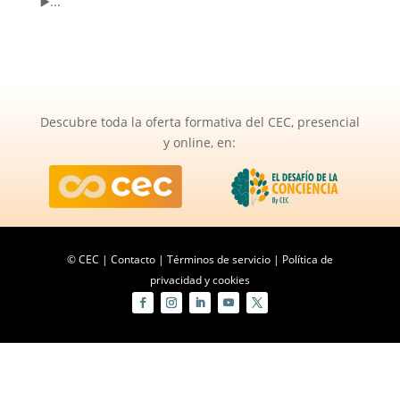
▶️...
Descubre toda la oferta formativa del CEC, presencial
y online, en:
© CEC |
Contacto
|
Términos de servicio
|
Política de
privacidad y cookies