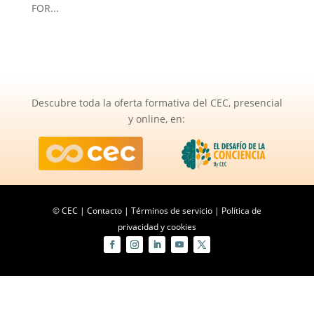
FOR...
Descubre toda la oferta formativa del CEC, presencial
y online, en:
© CEC |
Contacto
|
Términos de servicio
|
Política de
privacidad y cookies