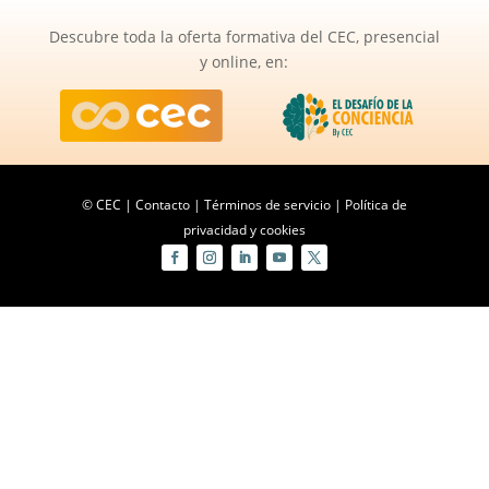
Descubre toda la oferta formativa del CEC, presencial
y online, en:
© CEC |
Contacto
|
Términos de servicio
|
Política de
privacidad y cookies